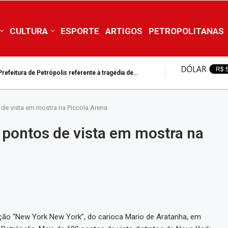
CULTURA
ESPORTE
ARTIGOS
PETROPOLITANAS
efeitura de Petrópolis referente à tragédia de...
tura de Petrópolis suspende aulas da rede municipal nesta...
de vista em mostra na Piccola Arena
pontos de vista em mostra na
ição “New York New York”, do carioca Mario de Aratanha, em