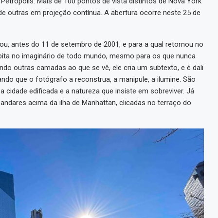
 Petrópolis. Mais de 100 pontos de vista distintos de Nova York
e outras em projeção contínua. A abertura ocorre neste 25 de
ou, antes do 11 de setembro de 2001, e para a qual retornou no
habita no imaginário de todo mundo, mesmo para os que nunca
ndo outras camadas ao que se vê, ele cria um subtexto, e é dali
ndo que o fotógrafo a reconstrua, a manipule, a ilumine. São
a cidade edificada e a natureza que insiste em sobreviver. Já
 andares acima da ilha de Manhattan, clicadas no terraço do