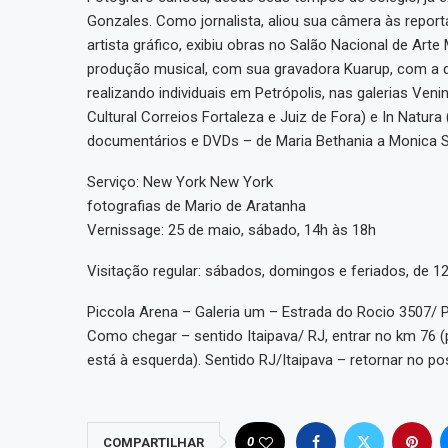
Gonzales. Como jornalista, aliou sua câmera às repor
artista gráfico, exibiu obras no Salão Nacional de A
produção musical, com sua gravadora Kuarup, com a q
realizando individuais em Petrópolis, nas galerias Ven
Cultural Correios Fortaleza e Juiz de Fora) e In Natur
documentários e DVDs – de Maria Bethania a Monica S
Serviço: New York New York
fotografias de Mario de Aratanha
Vernissage: 25 de maio, sábado, 14h às 18h
Visitação regular: sábados, domingos e feriados, de 12
Piccola Arena – Galeria um – Estrada do Rocio 3507/ P
Como chegar – sentido Itaipava/ RJ, entrar no km 76 (
está à esquerda). Sentido RJ/Itaipava – retornar no po
0
COMPARTILHAR