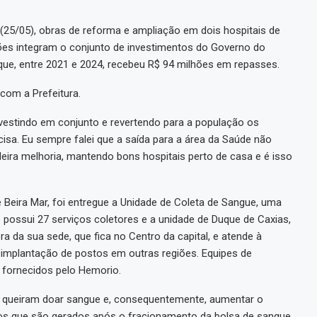
(25/05), obras de reforma e ampliação em dois hospitais de
ções integram o conjunto de investimentos do Governo do
ue, entre 2021 e 2024, recebeu R$ 94 milhões em repasses.
com a Prefeitura.
nvestindo em conjunto e revertendo para a população os
cisa. Eu sempre falei que a saída para a área da Saúde não
deira melhoria, mantendo bons hospitais perto de casa e é isso
 Beira Mar, foi entregue a Unidade de Coleta de Sangue, uma
 possui 27 serviços coletores e a unidade de Duque de Caxias,
a da sua sede, que fica no Centro da capital, e atende à
a implantação de postos em outras regiões. Equipes de
 fornecidos pelo Hemorio.
ue queiram doar sangue e, consequentemente, aumentar o
 que são gerados após o fracionamento da bolsa de sangue,