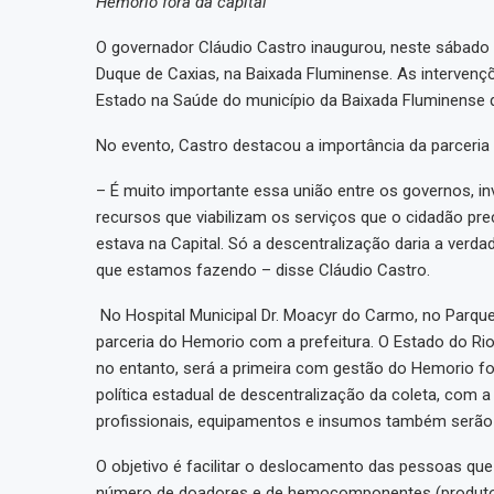
Hemorio fora da capital
O governador Cláudio Castro inaugurou, neste sábado 
Duque de Caxias, na Baixada Fluminense. As interven
Estado na Saúde do município da Baixada Fluminense q
No evento, Castro destacou a importância da parceria 
– É muito importante essa união entre os governos, i
recursos que viabilizam os serviços que o cidadão pre
estava na Capital. Só a descentralização daria a verda
que estamos fazendo – disse Cláudio Castro.
No Hospital Municipal Dr. Moacyr do Carmo, no Parque
parceria do Hemorio com a prefeitura. O Estado do Rio
no entanto, será a primeira com gestão do Hemorio for
política estadual de descentralização da coleta, com 
profissionais, equipamentos e insumos também serão
O objetivo é facilitar o deslocamento das pessoas q
número de doadores e de hemocomponentes (produtos