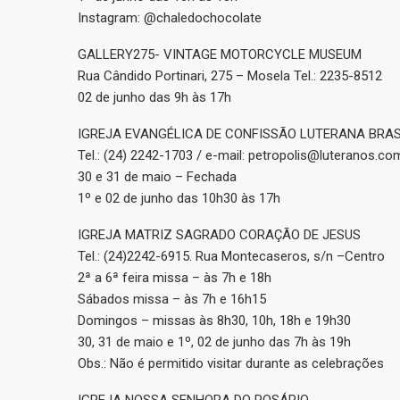
Instagram: @chaledochocolate
GALLERY275- VINTAGE MOTORCYCLE MUSEUM
Rua Cândido Portinari, 275 – Mosela Tel.: 2235-8512
02 de junho das 9h às 17h
IGREJA EVANGÉLICA DE CONFISSÃO LUTERANA BRAS
Tel.: (24) 2242-1703 / e-mail: petropolis@luteranos.com
30 e 31 de maio – Fechada
1º e 02 de junho das 10h30 às 17h
IGREJA MATRIZ SAGRADO CORAÇÃO DE JESUS
Tel.: (24)2242-6915. Rua Montecaseros, s/n –Centro
2ª a 6ª feira missa – às 7h e 18h
Sábados missa – às 7h e 16h15
Domingos – missas às 8h30, 10h, 18h e 19h30
30, 31 de maio e 1º, 02 de junho das 7h às 19h
Obs.: Não é permitido visitar durante as celebrações
IGREJA NOSSA SENHORA DO ROSÁRIO