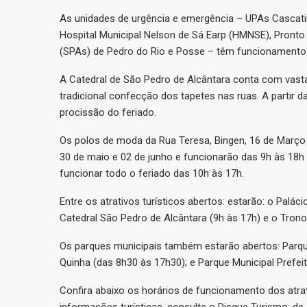
As unidades de urgência e emergência – UPAs Cascatinh
Hospital Municipal Nelson de Sá Earp (HMNSE), Pronto
(SPAs) de Pedro do Rio e Posse – têm funcionamento
A Catedral de São Pedro de Alcântara conta com vasta 
tradicional confecção dos tapetes nas ruas. A partir 
procissão do feriado.
Os polos de moda da Rua Teresa, Bingen, 16 de Março 
30 de maio e 02 de junho e funcionarão das 9h às 18h n
funcionar todo o feriado das 10h às 17h.
Entre os atrativos turísticos abertos: estarão: o Paláci
Catedral São Pedro de Alcântara (9h às 17h) e o Trono
Os parques municipais também estarão abertos: Parque
Quinha (das 8h30 às 17h30); e Parque Municipal Prefeit
Confira abaixo os horários de funcionamento dos atrati
informações turísticas, consulte o Disque Turismo: d