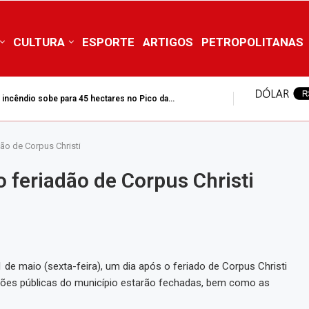
CULTURA
ESPORTE
ARTIGOS
PETROPOLITANAS
ea equivalente a 42 campos de futebol no Pico...
ão de Corpus Christi
o feriadão de Corpus Christi
31 de maio (sexta-feira), um dia após o feriado de Corpus Christi
tições públicas do município estarão fechadas, bem como as