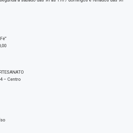
 Fé”
0,00
ARTESANATO
34 – Centro
íso