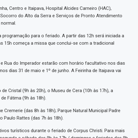
a, Centro e Itaipava, Hospital Alcides Carneiro (HAC),
 Socorro do Alto da Serra e Serviços de Pronto Atendimento
 normal.
programação para o feriado. A partir das 12h será iniciada a
das 15h começa a missa que conclui-se com a tradicional
e Rua do Imperador estarão com horário facultativo nos dias
os dias 31 de maio e 1º de junho. A Feirinha de Itaipava vai
o de Cristal (9h às 20h), o Museu de Cera (10h às 17h), a
 de Fátima (9h às 18h).
 Cremerie (das 8h às 18h); Parque Natural Municipal Padre
o Paulo Rattes (das 7h às 18h).
vos turísticos durante o feriado de Corpus Christi. Para mais
e segunda a sábado das 9h às 17h / domingos e feriados das 9h