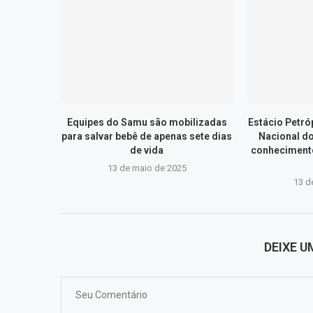
Equipes do Samu são mobilizadas
Estácio Petr
para salvar bebê de apenas sete dias
Nacional d
de vida
conhecimento
13 de maio de 2025
13 d
DEIXE 