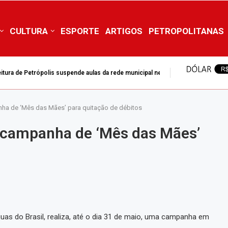
CULTURA
ESPORTE
ARTIGOS
PETROPOLITANAS
itura de Petrópolis suspende aulas da rede municipal nesta...
ha de ‘Mês das Mães’ para quitação de débitos
a campanha de ‘Mês das Mães’
as do Brasil, realiza, até o dia 31 de maio, uma campanha em