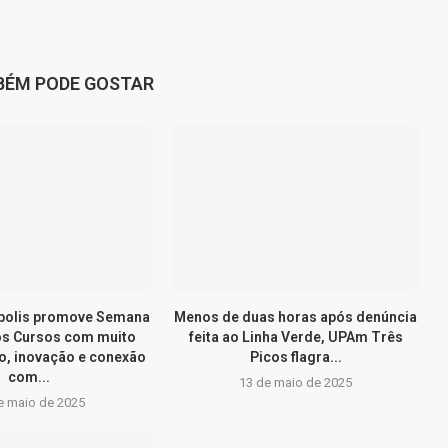
BÉM PODE GOSTAR
ópolis promove Semana
Menos de duas horas após denúncia
os Cursos com muito
feita ao Linha Verde, UPAm Três
, inovação e conexão
Picos flagra...
com...
13 de maio de 2025
e maio de 2025