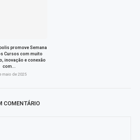
ópolis promove Semana
os Cursos com muito
, inovação e conexão
com...
e maio de 2025
UM COMENTÁRIO