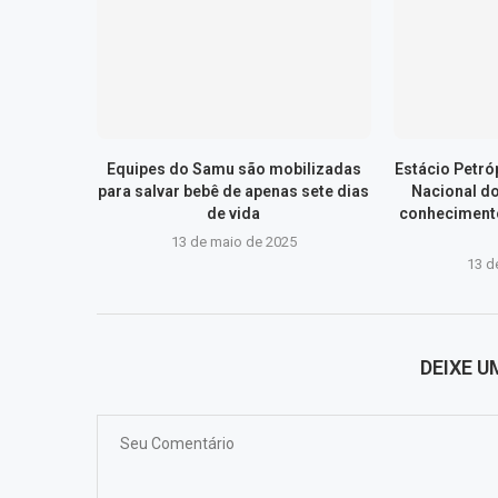
Equipes do Samu são mobilizadas
Estácio Petr
para salvar bebê de apenas sete dias
Nacional d
de vida
conhecimento
13 de maio de 2025
13 d
DEIXE 