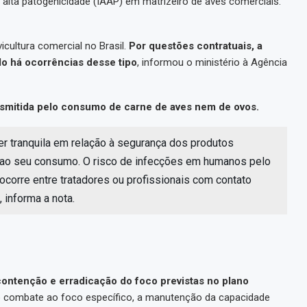
e alta patogenicidade (IAAP) em matrizeiro de aves comerciais.
cultura comercial no Brasil.
Por questões contratuais, a
o há ocorrências desse tipo
, informou o ministério à Agência
nsmitida pelo consumo de carne de aves nem de ovos.
er tranquila em relação à segurança dos produtos
o ao seu consumo. O risco de infecções em humanos pelo
, ocorre entre tratadores ou profissionais com contato
 informa a nota.
contenção e erradicação do foco previstas no plano
do combate ao foco específico, a manutenção da capacidade