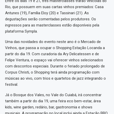
Entre os dias 19 e 21, três masterclasses trarão vinícolas do
Rio, que possuem em suas cartas vinhos premiados: Casa
Antunes (19), Família Eloy (20) e Tassinari (21). As
degustações serão comentadas pelos produtores. Os
ingressos para as masterclasses estão disponíveis pela
plataforma Sympla.
Uma das novidades do evento neste ano é o Mercado de
Vinhos, que passa a ocupar o Shopping Estação Locanda a
partir do dia 19. Com curadoria da Ary Delicatessen e de
Felipe Ventura, o espaço vai oferecer vinhos selecionados
com descontos especiais. Durante o feriado prolongado de
Corpus Christi, o Shopping terá ainda programação com
músicas ao vivo, com trios e quartetos de jazz integrando o
festival.
Já o Bosque dos Vales, no Vale do Cuiabá, irá concentrar
também a partir do dia 19, uma feira eco bem-estar, área
kids, wine garden, redário, bar, gastronomia e shows
musicais. A programação no local inclui ainda a Estação BBQ,