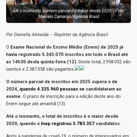
Até o momento, número parcial é o maior desde 2020. | Foto:
Marcelo Camargo/Agência Brasil
Por Daniella Almeida – Repórter da Agência Brasil
O
Exame Nacional do Ensino Médio (Enem) de 2025 já
havia registrado 5.345.070 inscritos em todo o Brasil até
as 14h30 desta quinta-feira (12).
Deste total, 2.958.032 são
isentos e 2.387.038 são pagantes.
O número parcial de inscritos em 2025 supera o de
2024,
quando 4.325.960 pessoas se
candidataram ao
exame.
O prazo de inscrição para a edição deste ano do
Enem segue até amanhã (13).
Até o momento, o total de inscritos é o maior desde
2020, quando o
Inep registrou 5.783.357
candidatos.
Após a pandemia de covid-19, o número de interessados em