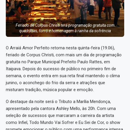
Feriado de Corpus Christi terá programação gratuita com
quadrilhas, forró e homenagem à rainha da sofrência
O Arraiá Amor Perfeito retorna nesta quinta-feira (19.06),
feriado de Corpus Christi, com mais um dia de programação
gratuita no Parque Municipal Prefeito Paulo Rattes, em
Itaipava. Depois do sucesso de público no primeiro fim de
semana, o evento entra em sua reta final mantendo o clima
junino, o aconchego do frio da serra e atrações que
misturam tradição, música popular e emoção.
O destaque da noite será o Tributo a Marília Mendonça,
apresentado pela cantora Ashley Mello, às 20h. Com uma
seleção de sucessos que marcaram a carreira da artista
como Infiel, Todo Mundo Vai Sofrer e Eu Sei de Cor, o show
promete emocionar o público com uma performance intensa,