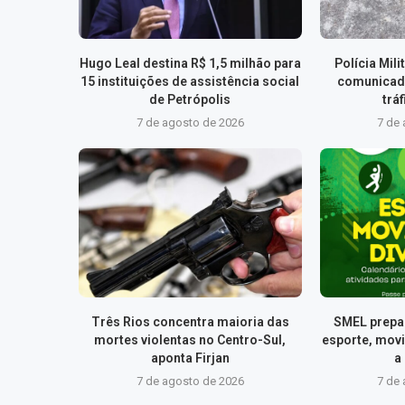
Hugo Leal destina R$ 1,5 milhão para
Polícia Mil
15 instituições de assistência social
comunicad
de Petrópolis
trá
7 de agosto de 2026
7 de
Três Rios concentra maioria das
SMEL prepa
mortes violentas no Centro-Sul,
esporte, mov
aponta Firjan
a
7 de agosto de 2026
7 de