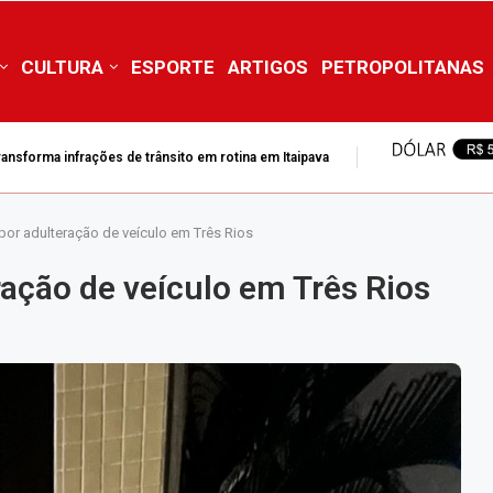
CULTURA
ESPORTE
ARTIGOS
PETROPOLITANAS
transforma infrações de trânsito em rotina em Itaipava
efeitura de Petrópolis referente à tragédia de...
por adulteração de veículo em Três Rios
ração de veículo em Três Rios