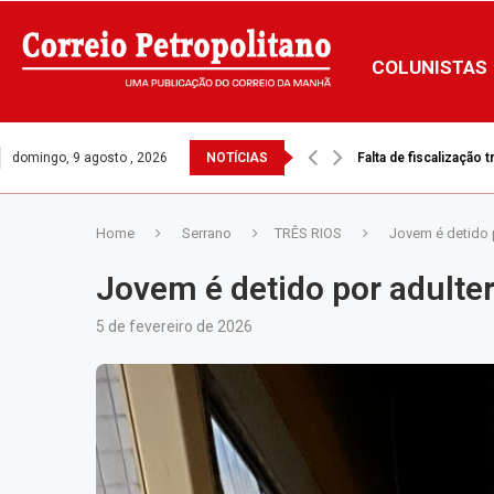
COLUNISTAS
domingo, 9 agosto , 2026
NOTÍCIAS
Falta de fiscalização 
STF nega recurso da Pr
Home
Serrano
TRÊS RIOS
Jovem é detido 
Jovem é detido por adulte
5 de fevereiro de 2026