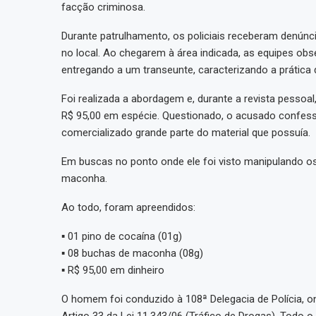
facção criminosa.
Durante patrulhamento, os policiais receberam denúnc
no local. Ao chegarem à área indicada, as equipes obs
entregando a um transeunte, caracterizando a prática d
Foi realizada a abordagem e, durante a revista pessoa
R$ 95,00 em espécie. Questionado, o acusado confesso
comercializado grande parte do material que possuía.
Em buscas no ponto onde ele foi visto manipulando os
maconha.
Ao todo, foram apreendidos:
▪️ 01 pino de cocaína (01g)
▪️ 08 buchas de maconha (08g)
▪️ R$ 95,00 em dinheiro
O homem foi conduzido à 108ª Delegacia de Polícia, o