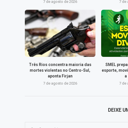
7 de agosto de 2026
7 de
Três Rios concentra maioria das
SMEL prepa
mortes violentas no Centro-Sul,
esporte, mov
aponta Firjan
a
7 de agosto de 2026
7 de
DEIXE 