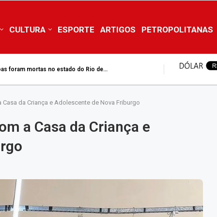
CULTURA
ESPORTE
ARTIGOS
PETROPOLITANAS
as foram mortas no estado do Rio de...
incêndio sobe para 45 hectares no Pico da...
 a Casa da Criança e Adolescente de Nova Friburgo
com a Casa da Criança e
urgo