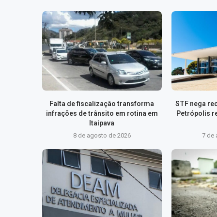
Falta de fiscalização transforma
STF nega rec
infrações de trânsito em rotina em
Petrópolis r
Itaipava
8 de agosto de 2026
7 de