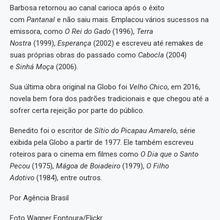
Barbosa retornou ao canal carioca após o êxito
com
Pantanal
e não saiu mais. Emplacou vários sucessos na
emissora, como
O Rei do Gado
(1996),
Terra
Nostra
(1999),
Esperança
(2002) e escreveu até remakes de
suas próprias obras do passado como
Cabocla
(2004)
e
Sinhá Moça
(2006).
Sua última obra original na Globo foi
Velho Chico
, em 2016,
novela bem fora dos padrões tradicionais e que chegou até a
sofrer certa rejeição por parte do público.
Benedito foi o escritor de
Sítio do Picapau Amarelo
, série
exibida pela Globo a partir de 1977. Ele também escreveu
roteiros para o cinema em filmes como
O Dia que o Santo
Pecou
(1975),
Mágoa de Boiadeiro
(1979),
O Filho
Adotivo
(1984), entre outros.
Por Agência Brasil
Foto Wagner Fontoura/Flickr