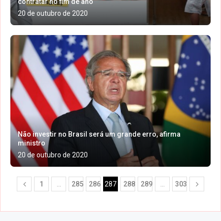
contratar no fim de ano
20 de outubro de 2020
Não investir no Brasil será um grande erro, afirma
ministro
20 de outubro de 2020
1
…
285
286
287
288
289
…
303