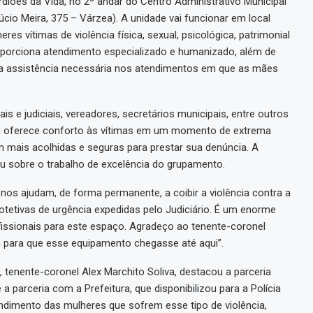
diões da Vida, no 2º andar do Centro Administrativo Municipal
cio Meira, 375 – Várzea). A unidade vai funcionar em local
res vítimas de violência física, sexual, psicológica, patrimonial
roporciona atendimento especializado e humanizado, além de
da assistência necessária nos atendimentos em que as mães
s e judiciais, vereadores, secretários municipais, entre outros
a oferece conforto às vítimas em um momento de extrema
am mais acolhidas e seguras para prestar sua denúncia. A
sou sobre o trabalho de excelência do grupamento.
, nos ajudam, de forma permanente, a coibir a violência contra a
tetivas de urgência expedidas pelo Judiciário. É um enorme
fissionais para este espaço. Agradeço ao tenente-coronel
am para que esse equipamento chegasse até aqui”.
, tenente-coronel Alex Marchito Soliva, destacou a parceria
 parceria com a Prefeitura, que disponibilizou para a Polícia
ndimento das mulheres que sofrem esse tipo de violência,