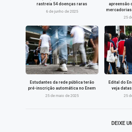
rastreia 54 doenças raras
apreensão 
mercadorias 
6 de junho de 2025
25 d
Estudantes da rede pública terão
Edital do E
pré-inscrição automática no Enem
veja data
25 de maio de 2025
25 d
DEIXE 