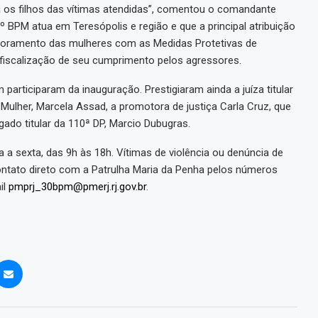
os filhos das vítimas atendidas”, comentou o comandante
º BPM atua em Teresópolis e região e que a principal atribuição
toramento das mulheres com as Medidas Protetivas de
 fiscalização de seu cumprimento pelos agressores.
articiparam da inauguração. Prestigiaram ainda a juíza titular
 Mulher, Marcela Assad, a promotora de justiça Carla Cruz, que
gado titular da 110ª DP, Marcio Dubugras.
 a sexta, das 9h às 18h. Vítimas de violência ou denúncia de
ntato direto com a Patrulha Maria da Penha pelos números
il
pmprj_30bpm@pmerj.rj.gov.br
.