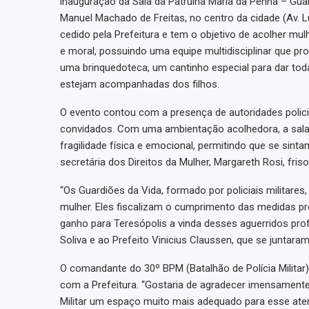
inauguração da Sala da Patrulha Maria da Penha – Guar
Manuel Machado de Freitas, no centro da cidade (Av. Lú
cedido pela Prefeitura e tem o objetivo de acolher mulhe
e moral, possuindo uma equipe multidisciplinar que p
uma brinquedoteca, um cantinho especial para dar to
estejam acompanhadas dos filhos.
O evento contou com a presença de autoridades policiai
convidados. Com uma ambientação acolhedora, a sal
fragilidade física e emocional, permitindo que se sint
secretária dos Direitos da Mulher, Margareth Rosi, fri
“Os Guardiões da Vida, formado por policiais militares
mulher. Eles fiscalizam o cumprimento das medidas pro
ganho para Teresópolis a vinda desses aguerridos pro
Soliva e ao Prefeito Vinicius Claussen, que se juntar
O comandante do 30º BPM (Batalhão de Polícia Militar)
com a Prefeitura. “Gostaria de agradecer imensamente a
Militar um espaço muito mais adequado para esse ate