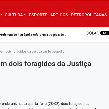
CULTURA
ESPORTE
ARTIGOS
PETROPOLITANAS
efeitura de Petrópolis referente à tragédia de...
tura de Petrópolis suspende aulas da rede municipal nesta...
em dois foragidos da Justiça em Teresópolis
m dois foragidos da Justiça
prenderam, nesta quarta-feira (28/02), dois foragidos da