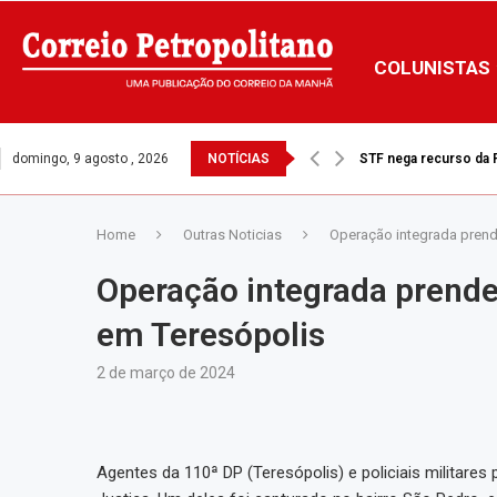
COLUNISTAS
domingo, 9 agosto , 2026
NOTÍCIAS
STF nega recurso da Pr
Ventos fortes: Prefei
Home
Outras Noticias
Operação integrada prend
Operação integrada prende
em Teresópolis
2 de março de 2024
Agentes da 110ª DP (Teresópolis) e policiais militares 