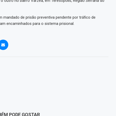
e o outro no bairro Várzea, em Teresópolis, Região Serrana do
m mandado de prisão preventiva pendente por tráfico de
ram encaminhados para o sistema prisional.
BÉM PODE GOSTAR