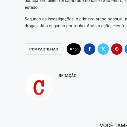
Justiça. Um deles foi capturado no bairro São Pedro, 
estado.
Segundo as investigações, o primeiro preso possuía u
drogas. Já o segundo por roubo. Após a ação, eles fo
0
COMPARTILHAR
REDAÇÃO
VOCÊ TAM