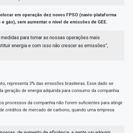
colocar em operação dez novos FPSO (navio-plataforma
o e gás), sem aumentar o nível de emissões de GEE.
 medidas para tornar as nossas operações mais
stituir energia e com isso não crescer as emissões”,
o, representa 3% das emissões brasileiras. Esse dado se
s da geração de energia adquirida para consumo da companhia.
os processos da companhia não forem suficientes para atingir
o de créditos de mercado de carbono, quando uma empresa
.
secas, de aumento de eficiência, a gente vai adquirir