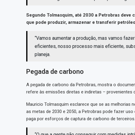
Segundo Tolmasquim, até 2030 a Petrobras deve 
que pode produzir, armazenar e transferir petróle
“Vamos aumentar a produção, mas vamos fazer
eficientes, nosso processo mais eficiente, sub
planeja.
Pegada de carbono
A pegada de carbono da Petrobras, mostra o document
refere às emissões diretas e indiretas – proveniente
Mauricio Tolmasquim esclarece que se as melhorias n
as metas de 2030 e 2050, a Petrobras pode fazer us
paga por esforços de captura de carbono de terceiros
“O que a gente não conseguir com medidas intrín