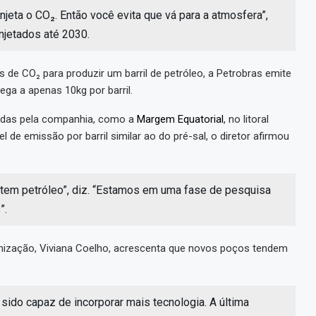
injeta o CO₂. Então você evita que vá para a atmosfera”,
njetados até 2030.
de CO₂ para produzir um barril de petróleo, a Petrobras emite
ga a apenas 10kg por barril.
jadas pela companhia, como a
Margem Equatorial
, no litoral
ível de emissão por barril similar ao do pré-sal, o diretor afirmou
 tem petróleo”, diz. “Estamos em uma fase de pesquisa
”.
nização, Viviana Coelho, acrescenta que novos poços tendem
 sido capaz de incorporar mais tecnologia. A última