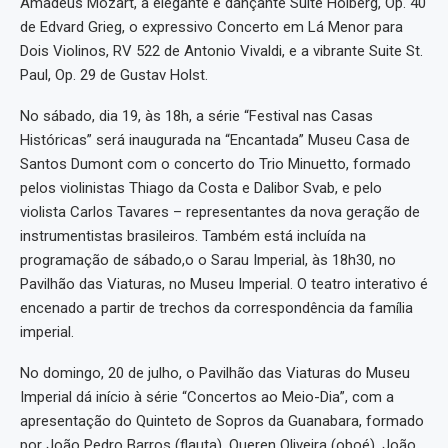
Amadeus Mozart, a elegante e dançante Suite Holberg, Op. 40
de Edvard Grieg, o expressivo Concerto em Lá Menor para
Dois Violinos, RV 522 de Antonio Vivaldi, e a vibrante Suite St.
Paul, Op. 29 de Gustav Holst.
No sábado, dia 19, às 18h, a série “Festival nas Casas
Históricas” será inaugurada na “Encantada” Museu Casa de
Santos Dumont com o concerto do Trio Minuetto, formado
pelos violinistas Thiago da Costa e Dalibor Svab, e pelo
violista Carlos Tavares – representantes da nova geração de
instrumentistas brasileiros. Também está incluída na
programação de sábado,o o Sarau Imperial, às 18h30, no
Pavilhão das Viaturas, no Museu Imperial. O teatro interativo é
encenado a partir de trechos da correspondência da família
imperial.
No domingo, 20 de julho, o Pavilhão das Viaturas do Museu
Imperial dá início à série “Concertos ao Meio-Dia”, com a
apresentação do Quinteto de Sopros da Guanabara, formado
por João Pedro Barros (flauta), Queren Oliveira (oboé), João