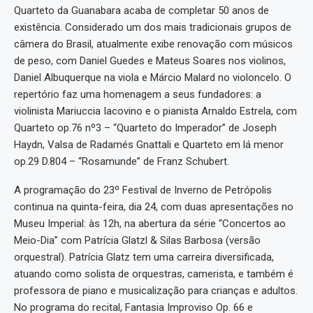
Quarteto da Guanabara acaba de completar 50 anos de
existência. Considerado um dos mais tradicionais grupos de
câmera do Brasil, atualmente exibe renovação com músicos
de peso, com Daniel Guedes e Mateus Soares nos violinos,
Daniel Albuquerque na viola e Márcio Malard no violoncelo. O
repertório faz uma homenagem a seus fundadores: a
violinista Mariuccia Iacovino e o pianista Arnaldo Estrela, com
Quarteto op.76 nº3 – “Quarteto do Imperador” de Joseph
Haydn, Valsa de Radamés Gnattali e Quarteto em lá menor
op.29 D.804 – “Rosamunde” de Franz Schubert.
A programação do 23º Festival de Inverno de Petrópolis
continua na quinta-feira, dia 24, com duas apresentações no
Museu Imperial: às 12h, na abertura da série “Concertos ao
Meio-Dia” com Patrícia Glatzl & Silas Barbosa (versão
orquestral). Patrícia Glatz tem uma carreira diversificada,
atuando como solista de orquestras, camerista, e também é
professora de piano e musicalização para crianças e adultos.
No programa do recital, Fantasia Improviso Op. 66 e