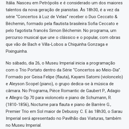
Itália. Nasceu em Petrópolis e é considerado um dos maiores
talentos da nova geração de pianistas. Às 18h30, é a vez da
série “Concertos à Luz de Velas” receber o Duo Ceccato &
Béchemin, formado pela flautista brasileira Sofia Ceccato e
pelo fagotista francês Simon Béchemin. No programa, um
percurso musical que une o clássico e o popular, com obras
que vão de Bach e Villa-Lobos a Chiquinha Gonzaga e
Pixinguinha.
No sábado, dia 26, o Museu Imperial inicia a programação
com o Trio Portato dentro da Série “Concertos ao Meio-Dia”.
Formado por Geisa Felipe (flauta), Kayami Satomi (violoncelo)
e Aleyson Scopel (piano), o grupo dedica-se à música de
câmara. No Programa, Pièce Romantic de Gaubert P., Adagio
e Allegro Op.70 para violoncelo e piano de Schumann, R.
(1810-1856), Nocturne para flauta e piano de Barrère G.,
Premier Trio em Sol maior de Debussy. C. E às 18h30, o Sarau
Imperial será apresentado no Pavilhão das Viaturas, também
no Museu Imperial.