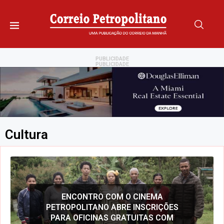
PUBLICIDADE
PUBLICIDADE
Cultura
ENCONTRO COM O CINEMA
BUNKA-SAI CONVI
NVESTE MAIS DE R$ 3
PETROPOLITANO ABRE INSCRIÇÕES
CONHECER A TRADI
EDITAL QUE IRÁ...
PARA OFICINAS GRATUITAS COM
DEUSES DA SO